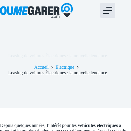
Passer
bento4d
au
contenu
Leasing de voitures Électriques : la nouvelle tendance
Accueil
Electrique
Leasing de voitures Électriques : la nouvelle tendance
Depuis quelques années, l’intérêt pour les
véhicules électriques
a
grandi et le nombre d’adeptes ne cesse d’augmenter. Avec la crise du