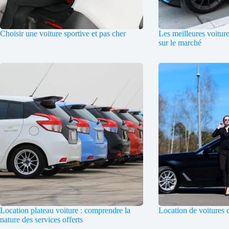
Choisir une voiture sportive et pas cher
Les meilleures voitur
sur le marché
Location plateau voiture : comprendre la
Location de voitures 
nature des services offerts