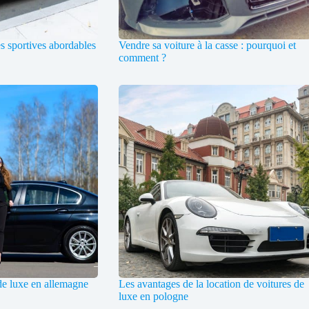
es sportives abordables
Vendre sa voiture à la casse : pourquoi et
comment ?
de luxe en allemagne
Les avantages de la location de voitures de
luxe en pologne