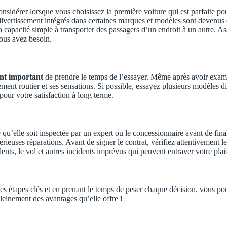
sidérer lorsque vous choisissez la première voiture qui est parfaite pou
vertissement intégrés dans certaines marques et modèles sont devenus de
a capacité simple à transporter des passagers d’un endroit à un autre. 
vous avez besoin.
nt important
de prendre le temps de l’essayer. Même après avoir examin
ent routier et ses sensations. Si possible, essayez plusieurs modèles di
 pour votre satisfaction à long terme.
qu’elle soit inspectée par un expert ou le concessionnaire avant de finali
ieuses réparations. Avant de signer le contrat, vérifiez attentivement le
ents, le vol et autres incidents imprévus qui peuvent entraver votre plai
ces étapes clés et en prenant le temps de peser chaque décision, vous pou
pleinement des avantages qu’elle offre !