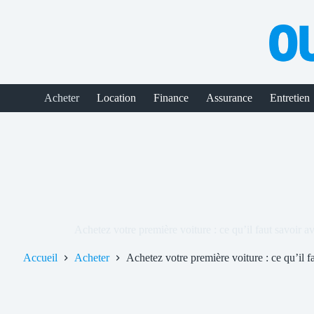
Passer
au
contenu
Acheter
Location
Finance
Assurance
Entretien
Achetez votre première voiture : ce qu’il faut savoir a
Accueil
Acheter
Achetez votre première voiture : ce qu’il f