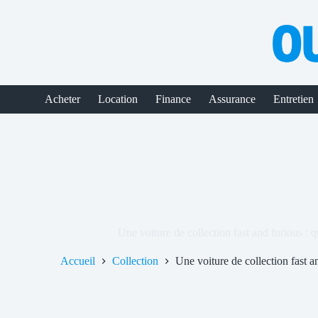
Passer
au
contenu
Acheter
Location
Finance
Assurance
Entretien
Une voiture de collection fast and furious : qu
Accueil
Collection
Une voiture de collection fast an