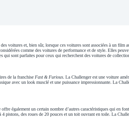
s voitures et, bien sûr, lorsque ces voitures sont associées à un film 
considérées comme des voitures de performance et de style. Elles peuve
es qui sont parfaites pour ceux qui recherchent des voitures de collection
ires de la franchise
Fast & Furious
. La Challenger est une voiture améri
classique avec un look musclé et une puissance impressionnante. La Cha
offre également un certain nombre d’autres caractéristiques qui en font
à 4 pistons, des roues de 20 pouces et un toit ouvrant en toile. La Ch