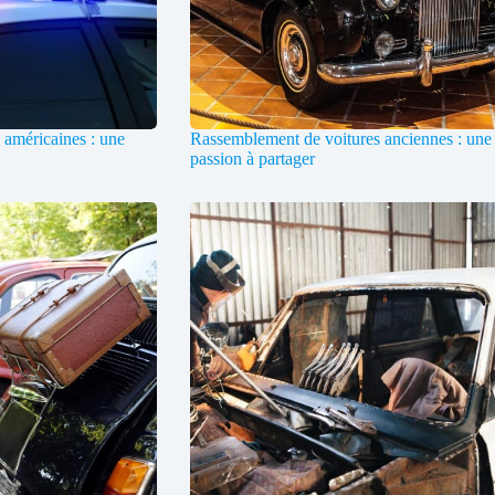
 américaines : une
Rassemblement de voitures anciennes : une
passion à partager