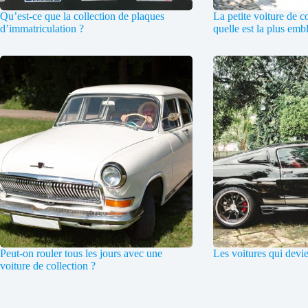
Qu’est-ce que la collection de plaques
La petite voiture de c
d’immatriculation ?
quelle est la plus emb
Peut-on rouler tous les jours avec une
Les voitures qui devi
voiture de collection ?