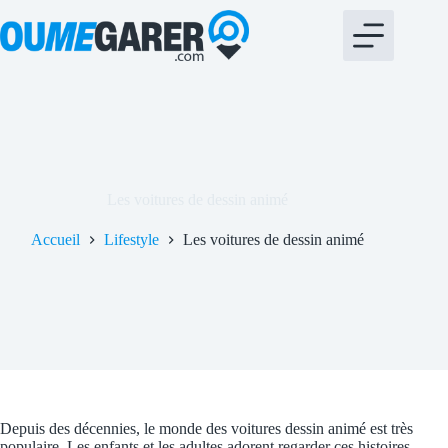
Passer
bento4d
toto slot
au
contenu
Les voitures de dessin animé
Accueil
Lifestyle
Les voitures de dessin animé
Depuis des décennies, le monde des voitures dessin animé est très
populaire. Les enfants et les adultes adorent regarder ces histoires