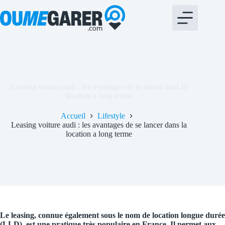
Passer
bento4d
situs slot
au
contenu
Leasing voiture audi : les avantages de se lancer dans la
location a long terme
Accueil
Lifestyle
Leasing voiture audi : les avantages de se lancer dans la
location a long terme
Le leasing, connue également sous le nom de location longue durée
(LLD), est une pratique très populaire en France. Il permet aux