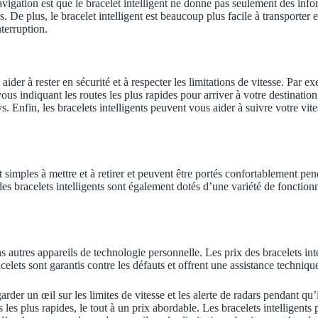
avigation est que le bracelet intelligent ne donne pas seulement des infor
s. De plus, le bracelet intelligent est beaucoup plus facile à transporter et
nterruption.
aider à rester en sécurité et à respecter les limitations de vitesse. Par 
 vous indiquant les routes les plus rapides pour arriver à votre destinatio
s. Enfin, les bracelets intelligents peuvent vous aider à suivre votre vi
ont simples à mettre et à retirer et peuvent être portés confortablement pe
rt des bracelets intelligents sont également dotés d’une variété de fonctio
s autres appareils de technologie personnelle. Les prix des bracelets int
elets sont garantis contre les défauts et offrent une assistance technique
der un œil sur les limites de vitesse et les alerte de radars pendant qu’il
es les plus rapides, le tout à un prix abordable. Les bracelets intelligent