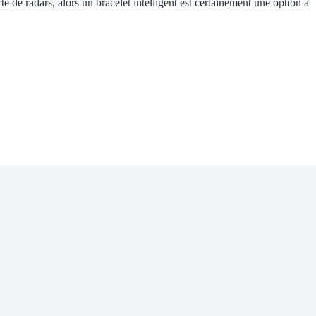
e de radars, alors un bracelet intelligent est certainement une option à