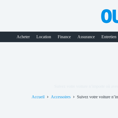
Passer
au
contenu
Acheter
Location
Finance
Assurance
Entretien
Suivez votre voiture n’importe où ave
Accueil
Accessoires
Suivez votre voiture n’i