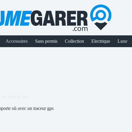
Accessoires
Sans permis
Collection
Electrique
Luxe
c un traceur gps
mporte où avec un traceur gps