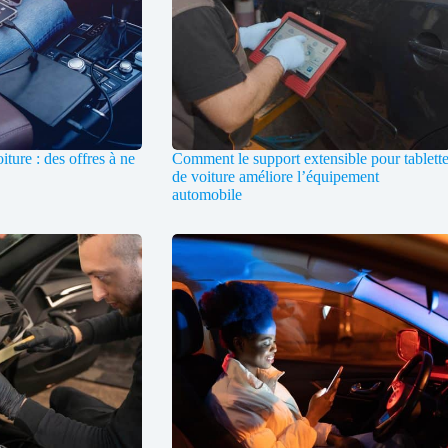
ture : des offres à ne
Comment le support extensible pour tablett
de voiture améliore l’équipement
automobile