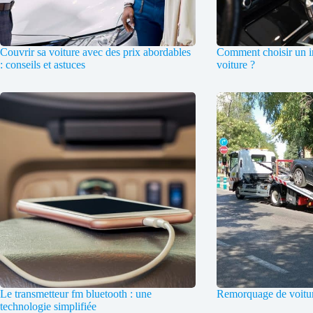
Couvrir sa voiture avec des prix abordables
Comment choisir un i
: conseils et astuces
voiture ?
Le transmetteur fm bluetooth : une
Remorquage de voitur
technologie simplifiée