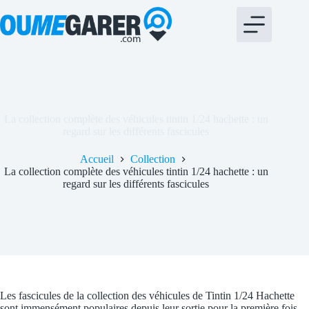
Passer
bento4d
au
contenu
La collection complète des véhicules tintin 1/24 hachette : un
regard sur les différents fascicules
Accueil
Collection
La collection complète des véhicules tintin 1/24 hachette : un
regard sur les différents fascicules
Les fascicules de la collection des véhicules de Tintin 1/24 Hachette
sont immensément populaires depuis leur sortie pour la première fois